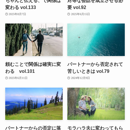
ちゃんと伝える、で関係は
対等な会話を成立させる必
変わる vol.133
要 vol.92
2025年8月7日
2025年6月15日
頼むことで関係は確実に変
パートナーから否定されて
わる vol.101
苦しいときは vol.79
2025年6月11日
2024年12月9日
パートナーからの否定に落
モラハラ夫に変わってもら